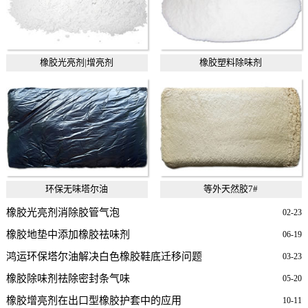
橡胶光亮剂|增亮剂
橡胶塑料除味剂
环保无味塔尔油
等外天然胶7#
橡胶光亮剂消除胶管气泡
02-23
橡胶地垫中添加橡胶祛味剂
06-19
鸿运环保塔尔油解决白色橡胶鞋底迁移问题
03-23
橡胶除味剂祛除密封条气味
05-20
橡胶增亮剂在出口型橡胶护套中的应用
10-11