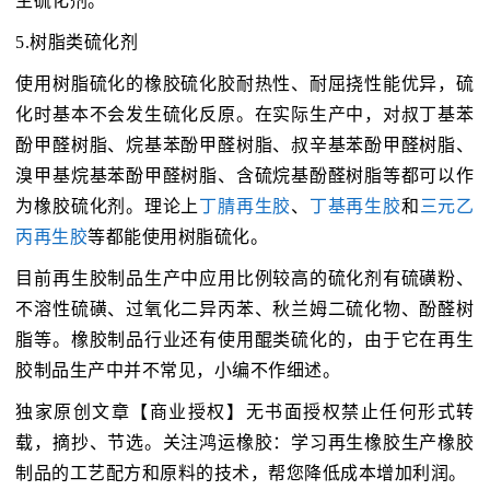
主硫化剂。
5.树脂类硫化剂
使用树脂硫化的橡胶硫化胶耐热性、耐屈挠性能优异，硫
化时基本不会发生硫化反原。在实际生产中，对叔丁基苯
酚甲醛树脂、烷基苯酚甲醛树脂、叔辛基苯酚甲醛树脂、
溴甲基烷基苯酚甲醛树脂、含硫烷基酚醛树脂等都可以作
为橡胶硫化剂。理论上
丁腈再生胶
、
丁基再生胶
和
三元乙
丙再生胶
等都能使用树脂硫化。
目前再生胶制品生产中应用比例较高的硫化剂有硫磺粉、
不溶性硫磺、过氧化二异丙苯、秋兰姆二硫化物、酚醛树
脂等。橡胶制品行业还有使用醌类硫化的，由于它在再生
胶制品生产中并不常见，小编不作细述。
独家原创文章【商业授权】无书面授权禁止任何形式转
载，摘抄、节选。关注鸿运橡胶：学习再生橡胶生产橡胶
制品的工艺配方和原料的技术，帮您降低成本增加利润。