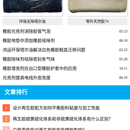
环保无味塔尔油
等外天然胶7#
橡胶光亮剂消除胶管气泡
02-23
橡胶地垫中添加橡胶祛味剂
06-19
鸿运环保塔尔油解决白色橡胶鞋底迁移问题
03-23
橡胶除味剂祛除密封条气味
05-20
橡胶增亮剂在出口型橡胶护套中的应用
10-11
光亮剂提高电线外皮亮度
06-19
文章排行
1
设计再生胶配方如何平衡胶料粘度与加工性能
2
再生胶硫黄硫化体系和非硫黄硫化体系有什么区别？
3
白炭黑性能对再生胶性能有哪些影响？