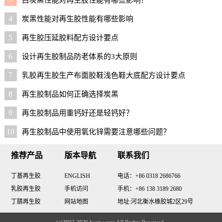
4
炭黑性能对再生胶性能有哪些影响
5
再生胶压延胶料配方设计要点
6
设计再生胶制品防老体系的3大原则
7
乳胶再生胶生产布面胶鞋浅色鞋大底配方设计要点
8
再生胶制品如何正确选择炭黑
9
再生胶制品用重钙好还是轻钙好？
10
再生胶制品中使用氧化锌需要注意哪些问题？
推荐产品
版本导航
联系我们
丁基再生胶
ENGLISH
电话：+86 0318 2686766
乳胶再生胶
手机访问
手机：+86 138 3189 2680
丁腈再生胶
网站地图
地址:河北衡水橡胶城2区29号