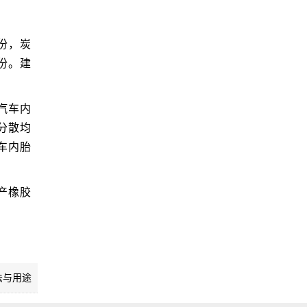
1份，炭
5份。建
汽车内
分散均
车内胎
产橡胶
法与用途