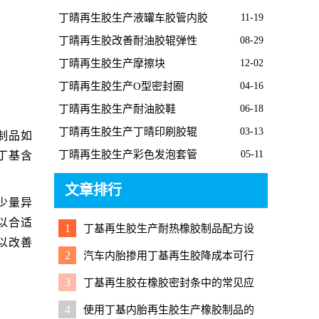
胶板的经过
丁晴再生胶生产液罐车胶管内胶
11-19
丁晴再生胶改善耐油胶辊弹性
08-29
丁晴再生胶生产摩擦块
12-02
丁晴再生胶生产O型密封圈
04-16
丁晴再生胶生产耐油胶鞋
06-18
丁晴再生胶生产丁晴印刷胶辊
03-13
制品如
丁晴再生胶生产彩色发泡套管
05-11
丁基含
文章排行
少量异
以合适
1
丁基再生胶生产耐热橡胶制品配方设
以改善
计要点
2
汽车内胎掺用丁基再生胶降成本可行
性分析
3
丁基再生胶在橡胶密封条中的常见应
用与注意要点
4
使用丁基内胎再生胶生产橡胶制品的