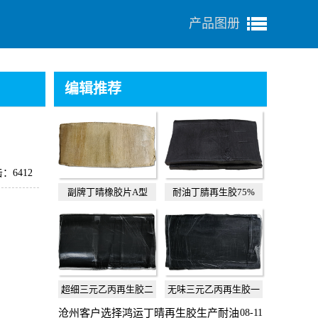
产品图册
编辑推荐
：6412
副牌丁晴橡胶片A型
耐油丁腈再生胶75%
超细三元乙丙再生胶二
无味三元乙丙再生胶一
级
级
沧州客户选择鸿运丁晴再生胶生产耐油
08-11