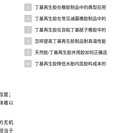
注意事项
5
丁基再生胶在橡胶制品中的典型应用
6
丁基再生胶在常见减震橡胶制品中的
应用技巧
7
丁基再生胶在自粘丁基腻子橡胶中的
应用技巧
8
怎样提高丁基再生胶制品耐高温性能
9
天然胶/丁基再生胶并用胶如何正确选
择橡胶助剂
10
丁基再生胶降低水胎内层胶料成本的
优势与技巧
程度；
体难以
的无机
相当于