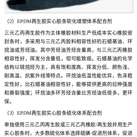
（2）EPDM再生胶实心胶条软化增塑体系配合剂
三元乙丙再生胶作为主体橡胶材料生产低成本实心橡胶密
封条时，多采用与三元乙丙胶料相容性好的石蜡基油、环
烷油或芳烃油。其中芳烃油芳烃含量高，与三元乙丙橡胶
相容性好，挥发分含量低，但可能致癌。石蜡基油的化学
结构以链烷烃为主，具有饱和度高、挥发分低、颜色浅、
耐高温、抗紫外线等特点。环烷油低温性能优异，色泽稳
定性好，比石蜡基油相容性好，能够提供更高的拉伸强度
和撕裂强度；环烷油多环芳烃含量比芳烃油低很多，更环
保。
（3）EPDM再生胶实心胶条硫化体系配合剂
单独使用三元乙丙再生胶或三元乙丙橡胶/再生胶并用生产
实心胶条时，大多数硫化体系选择硫磺-促进剂体系，促进