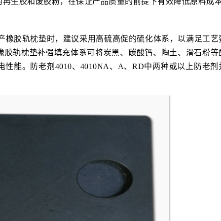
的再生胶和废胶粉，在保证产品质量的前提下有效降低原料成
生产橡胶轨枕垫时，建议采用高硫高促的硫化体系，以满足工艺
橡胶轨枕垫补强填充体系可将炭黑、碳酸钙、陶土、滑石粉等
能。防老剂4010、4010NA、A、RD中两种或以上防老剂