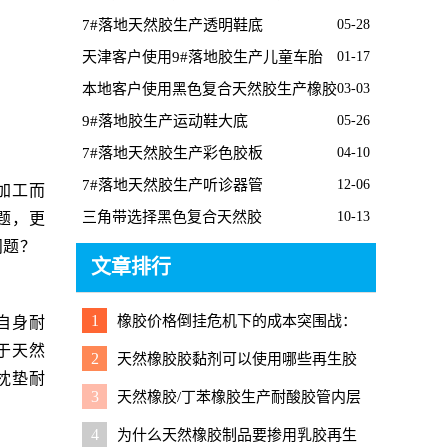
7#落地天然胶生产透明鞋底
05-28
天津客户使用9#落地胶生产儿童车胎
01-17
本地客户使用黑色复合天然胶生产橡胶
03-03
桥梁支座
9#落地胶生产运动鞋大底
05-26
7#落地天然胶生产彩色胶板
04-10
7#落地天然胶生产听诊器管
12-06
加工而
三角带选择黑色复合天然胶
10-13
题，更
问题？
文章排行
1
橡胶价格倒挂危机下的成本突围战：
自身耐
再生胶能否成为救命稻草？
于天然
2
天然橡胶胶黏剂可以使用哪些再生胶
枕垫耐
降成本？
3
天然橡胶/丁苯橡胶生产耐酸胶管内层
胶掺用再生胶硫化配方
4
为什么天然橡胶制品要掺用乳胶再生