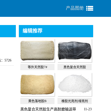
产品图册
编辑推荐
：5726
等外天然胶7#
黑色复合天然胶
黄色落地胶B
橡胶光亮剂|增亮剂
黑色复合天然胶生产高耐磨输送带
11-23