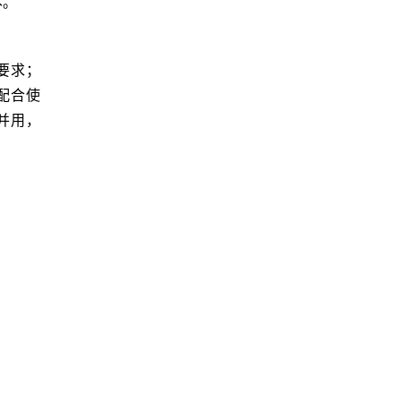
本。
要求；
配合使
并用，