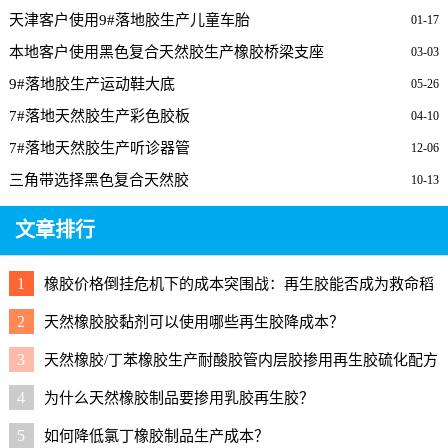
天津客户使用9#落地胶生产儿童车胎
01-17
本地客户使用黑色复合天然胶生产橡胶桥梁支座
03-03
9#落地胶生产运动鞋大底
05-26
7#落地天然胶生产彩色胶板
04-10
7#落地天然胶生产听诊器管
12-06
三角带选择黑色复合天然胶
10-13
文章排行
1
橡胶价格倒挂危机下的成本突围战：再生胶能否成为救命稻
草？
2
天然橡胶胶黏剂可以使用哪些再生胶降成本？
3
天然橡胶/丁苯橡胶生产耐酸胶管内层胶掺用再生胶硫化配方
4
为什么天然橡胶制品要掺用乳胶再生胶？
5
如何降低氯丁橡胶制品生产成本？