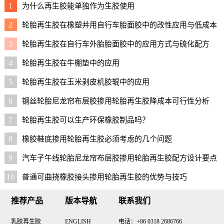
1
为什么再生胶能单独作为生胶使用
2
轮胎再生胶在橡塑并用自行车胎面胶中的改性应用与低成本
配方
3
轮胎再生胶在自行车外胎胎面胶中的应用方式与硫化配方
4
轮胎再生胶在牛棚垫中的应用
5
轮胎再生胶在玉米剥皮机胶辊中的应用
6
钢丝轮胎尼龙帘布层胶掺用轮胎再生胶降成本可行性分析
7
轮胎再生胶可以生产环保橡胶制品吗？
8
橡胶鞋底掺用轮胎再生胶必须考虑的几个问题
9
汽车子午线轮胎尼龙帘布层胶掺用轮胎再生胶配方设计要点
与实用配方
10
普通可曲挠橡胶接头掺用轮胎再生胶的优势与技巧
推荐产品
版本导航
联系我们
乳胶再生胶
ENGLISH
电话：+86 0318 2686766