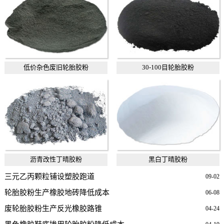
低价杂色废旧轮胎胶粉
30-100目轮胎胶粉
沥青改性丁晴胶粉
黑白丁晴胶粉
三元乙丙颗粒铺设塑胶跑道
09-02
轮胎胶粉生产橡胶地砖降低成本
06-08
废轮胎胶粉生产反光橡胶路锥
04-24