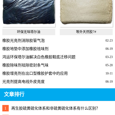
环保无味塔尔油
等外天然胶7#
橡胶光亮剂消除胶管气泡
02-23
橡胶地垫中添加橡胶祛味剂
06-19
鸿运环保塔尔油解决白色橡胶鞋底迁移问题
03-23
橡胶除味剂祛除密封条气味
05-20
橡胶增亮剂在出口型橡胶护套中的应用
10-11
光亮剂提高电线外皮亮度
06-19
文章排行
1
再生胶硫黄硫化体系和非硫黄硫化体系有什么区别？