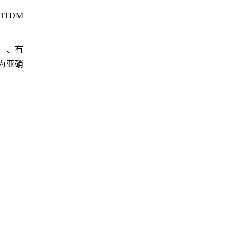
TDM
）、有
为亚硝