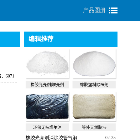
产品图册
编辑推荐
：6071
橡胶光亮剂|增亮剂
橡胶塑料除味剂
环保无味塔尔油
等外天然胶7#
橡胶光亮剂消除胶管气泡
02-23