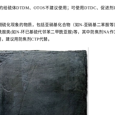
硫体DTDM、OTOS不建议使用；可使用DTDC、促进剂D
期硫化现象的物质，包括亚硝基化合物（如N-亚硝基二苯胺等
胺类(如N-环已基硫代邻苯二甲酰亚胺)等，其中防焦剂NA作
，建议用防焦剂CTP代替。