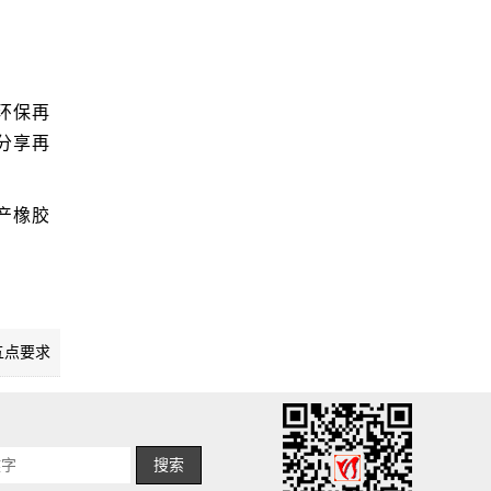
环保再
分享再
产橡胶
五点要求
搜索