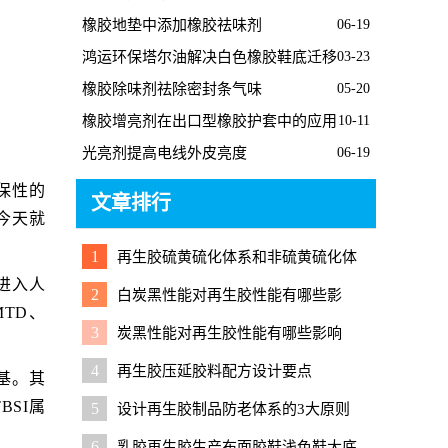
橡胶地垫中添加橡胶祛味剂
06-19
鸿运环保塔尔油解决白色橡胶鞋底迁移
03-23
问题
橡胶除味剂祛除密封条气味
05-20
橡胶增亮剂在出口型橡胶护套中的应用
10-11
光亮剂提高电线外皮亮度
06-19
保性的
文章排行
今天就
1
再生胶硫黄硫化体系和非硫黄硫化体
进入人
系有什么区别？
2
白炭黑性能对再生胶性能有哪些影
TD、
响？
3
炭黑性能对再生胶性能有哪些影响
4
再生胶压延胶料配方设计要点
基。其
BSI属
5
设计再生胶制品防老体系的3大原则
6
乳胶再生胶生产布面胶鞋浅色鞋大底