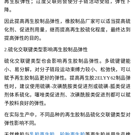
再生胶弹性；过度交联则会使分子链活动受阻，弹性下
降。
因此提高再生胶制品弹性，橡胶制品厂家可以适当提高硫
化剂、促进剂用量，继而提高再生胶硫化程度，最终达到
提高弹性的目的。
2.硫化交联键类型影响再生胶制品弹性
硫化交联键类型也会影响再生胶制品弹性。多硫键键能
小、易分解，对分子链段运动束缚力较小、松弛快，可以
赋予再生胶制品更好的弹性。提高再生胶2ELYY62制品弹
性时，建议使用硫磺-次磺酰胺类促进剂或硫磺-胍类促进
剂体系硫化，噻唑类促进剂、次磺酰胺类促进剂都可以赋
予胶料良好的弹性。
在实际生产中，不同品种的再生胶制品硫化交联键类型对
弹性影响不同。
天然橡胶与
乳胶再生胶
、
轮胎再生胶
等再生胶并用生产橡