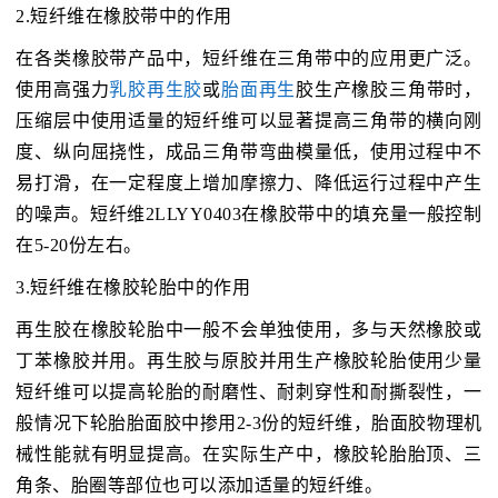
2.短纤维在橡胶带中的作用
在各类橡胶带产品中，短纤维在三角带中的应用更广泛。
使用高强力
乳胶再生胶
或
胎面再生
胶生产橡胶三角带时，
压缩层中使用适量的短纤维可以显著提高三角带的横向刚
度、纵向屈挠性，成品三角带弯曲模量低，使用过程中不
易打滑，在一定程度上增加摩擦力、降低运行过程中产生
的噪声。短纤维2LLYY0403在橡胶带中的填充量一般控制
在5-20份左右。
3.短纤维在橡胶轮胎中的作用
再生胶在橡胶轮胎中一般不会单独使用，多与天然橡胶或
丁苯橡胶并用。再生胶与原胶并用生产橡胶轮胎使用少量
短纤维可以提高轮胎的耐磨性、耐刺穿性和耐撕裂性，一
般情况下轮胎胎面胶中掺用2-3份的短纤维，胎面胶物理机
械性能就有明显提高。在实际生产中，橡胶轮胎胎顶、三
角条、胎圈等部位也可以添加适量的短纤维。