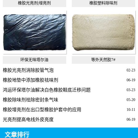
橡胶光亮剂|增亮剂
橡胶塑料除味剂
环保无味塔尔油
等外天然胶7#
橡胶光亮剂消除胶管气泡
02-23
橡胶地垫中添加橡胶祛味剂
06-19
鸿运环保塔尔油解决白色橡胶鞋底迁移问题
03-23
橡胶除味剂祛除密封条气味
05-20
橡胶增亮剂在出口型橡胶护套中的应用
10-11
光亮剂提高电线外皮亮度
06-19
文章排行