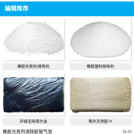
编辑推荐
橡胶光亮剂|增亮剂
橡胶塑料除味剂
环保无味塔尔油
等外天然胶7#
橡胶光亮剂消除胶管气泡
02-23