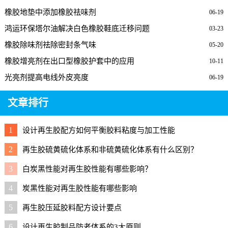
橡胶地垫中添加橡胶祛味剂
06-19
鸿运环保塔尔油解决白色橡胶鞋底迁移问题
03-23
橡胶除味剂祛除密封条气味
05-20
橡胶增亮剂在出口型橡胶护套中的应用
10-11
光亮剂提高电线外皮亮度
06-19
文章排行
1
设计再生胶配方如何平衡胶料粘度与加工性能
2
再生胶硫黄硫化体系和非硫黄硫化体系有什么区别？
3
白炭黑性能对再生胶性能有哪些影响？
4
炭黑性能对再生胶性能有哪些影响
5
再生胶压延胶料配方设计要点
6
设计再生胶制品防老体系的3大原则