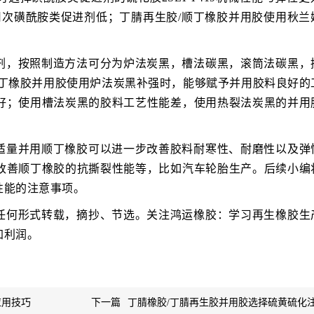
用次磺酰胺类促进剂低；丁腈再生胶/顺丁橡胶并用胶使用秋兰
剂，按照制造方法可分为炉法炭黑，槽法碳黑，滚筒法碳黑，
顺丁橡胶并用胶使用炉法炭黑补强时，能够赋予并用胶料良好的
好；使用槽法炭黑的胶料工艺性能差，使用热裂法炭黑的并用
适量并用顺丁橡胶可以进一步改善胶料耐寒性、耐磨性以及弹
改善顺丁橡胶的抗撕裂性能等，比如汽车轮胎生产。后续小编
性能的注意事项。
任何形式转载，摘抄、节选。关注鸿运橡胶：学习再生橡胶生
加利润。
应用技巧
下一篇
丁腈橡胶/丁腈再生胶并用胶选择硫黄硫化