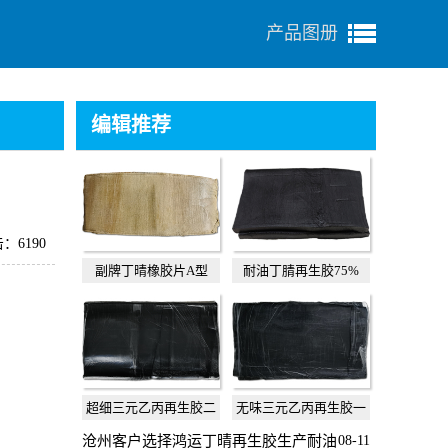
产品图册
编辑推荐
：6190
副牌丁晴橡胶片A型
耐油丁腈再生胶75%
超细三元乙丙再生胶二
无味三元乙丙再生胶一
级
级
沧州客户选择鸿运丁晴再生胶生产耐油
08-11