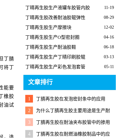
胶板的经过
丁晴再生胶生产液罐车胶管内胶
11-19
丁晴再生胶改善耐油胶辊弹性
08-29
丁晴再生胶生产摩擦块
12-02
丁晴再生胶生产O型密封圈
04-16
丁晴再生胶生产耐油胶鞋
06-18
丁晴再生胶生产丁晴印刷胶辊
03-13
但丁腈
丁晴再生胶生产彩色发泡套管
05-11
可将丁
文章排行
性能要
丁橡胶
1
丁腈再生胶在发泡密封条中的应用
耐油试
2
为什么丁腈再生胶主要用途是生产耐
油橡胶制品？
3
丁腈再生胶在耐油夹布胶管中的掺用
技巧
4
丁腈再生胶在耐燃油橡胶制品中的应
好，选