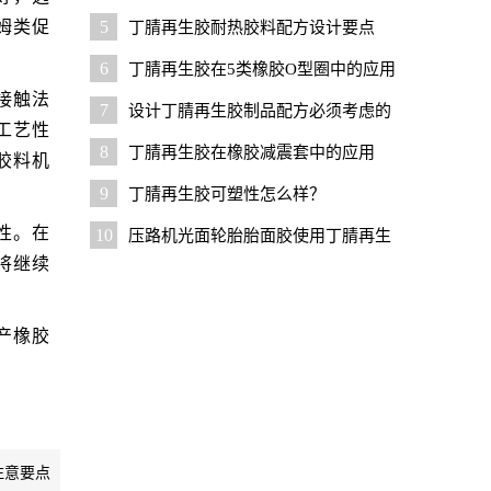
用技巧
姆类促
5
丁腈再生胶耐热胶料配方设计要点
6
丁腈再生胶在5类橡胶O型圈中的应用
接触法
7
设计丁腈再生胶制品配方必须考虑的
工艺性
几个问题
8
丁腈再生胶在橡胶减震套中的应用
胶料机
9
丁腈再生胶可塑性怎么样？
性。在
10
压路机光面轮胎胎面胶使用丁腈再生
将继续
胶的优势与技巧
产橡胶
注意要点