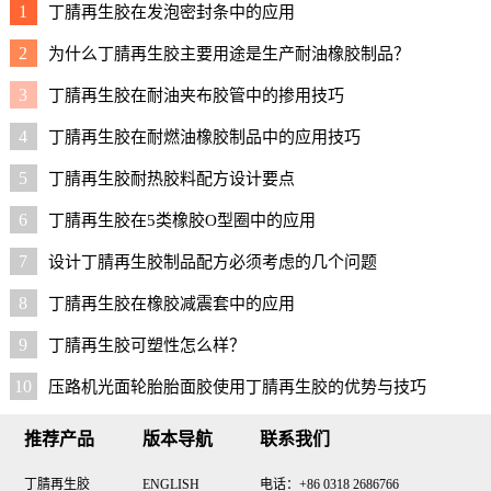
1
丁腈再生胶在发泡密封条中的应用
2
为什么丁腈再生胶主要用途是生产耐油橡胶制品？
3
丁腈再生胶在耐油夹布胶管中的掺用技巧
4
丁腈再生胶在耐燃油橡胶制品中的应用技巧
5
丁腈再生胶耐热胶料配方设计要点
6
丁腈再生胶在5类橡胶O型圈中的应用
7
设计丁腈再生胶制品配方必须考虑的几个问题
8
丁腈再生胶在橡胶减震套中的应用
9
丁腈再生胶可塑性怎么样？
10
压路机光面轮胎胎面胶使用丁腈再生胶的优势与技巧
推荐产品
版本导航
联系我们
丁腈再生胶
ENGLISH
电话：+86 0318 2686766