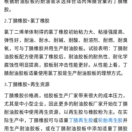
根据耐油胶板的耐油需求选择合适丙烯腈含量的丁腈橡
胶。
2.丁腈橡胶+氯丁橡胶
氯丁二烯单体制得的氯丁橡胶初始粘力大、粘接强度高、
弹性好，耐油、耐水、耐碱、耐酸、耐溶剂、耐燃、耐臭
氧，可与丁腈橡胶并用生产耐油胶板。试验表明：丁腈耐
油胶板配方使用氯丁橡胶后，耐油胶板的耐热性、耐化学
腐蚀性明显提高，胶板耐冲击性能更好。从性能上看，丁
腈耐油胶板适量使用氯丁胶是生产耐油胶板的理想方式。
3.丁腈橡胶+再生资源
丁腈橡胶价格高，给胶板生产厂家带来很大的成本压力，
尤其是中小型企业，因此更多的耐油胶板厂家开始在丁腈
耐油胶板中使用再生资源，以再生胶与橡胶粉为主。在实
际生产中，丁腈橡胶可与适量
丁腈再生胶
或
轮胎再生胶
并
用生产耐油胶板，或在丁腈耐油胶板中添加适量丁腈胶