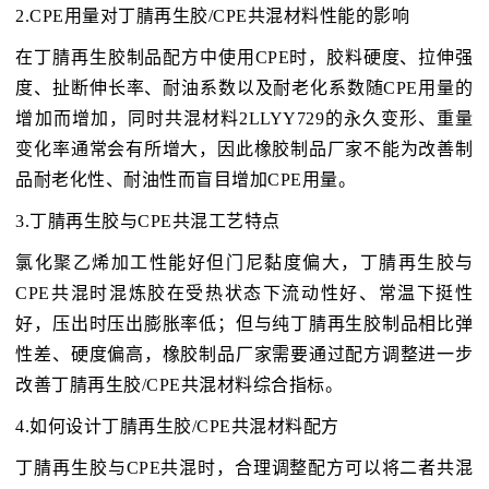
2.CPE用量对丁腈再生胶/CPE共混材料性能的影响
在丁腈再生胶制品配方中使用CPE时，胶料硬度、拉伸强
度、扯断伸长率、耐油系数以及耐老化系数随CPE用量的
增加而增加，同时共混材料2LLYY729的永久变形、重量
变化率通常会有所增大，因此橡胶制品厂家不能为改善制
品耐老化性、耐油性而盲目增加CPE用量。
3.丁腈再生胶与CPE共混工艺特点
氯化聚乙烯加工性能好但门尼黏度偏大，丁腈再生胶与
CPE共混时混炼胶在受热状态下流动性好、常温下挺性
好，压出时压出膨胀率低；但与纯丁腈再生胶制品相比弹
性差、硬度偏高，橡胶制品厂家需要通过配方调整进一步
改善丁腈再生胶/CPE共混材料综合指标。
4.如何设计丁腈再生胶/CPE共混材料配方
丁腈再生胶与CPE共混时，合理调整配方可以将二者共混