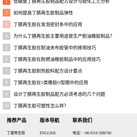
1
低硬度丁腈再生胶制品配方设计与硫化工艺分析
2
如何提高丁腈再生胶制品弹性
3
丁腈再生胶在发泡密封条中的应用
4
为什么丁腈再生胶主要用途是生产耐油橡胶制品？
5
丁腈再生胶在耐油夹布胶管中的掺用技巧
6
丁腈再生胶在耐燃油橡胶制品中的应用技巧
7
丁腈再生胶耐热胶料配方设计要点
8
丁腈再生胶在5类橡胶O型圈中的应用
9
设计丁腈再生胶制品配方必须考虑的几个问题
10
丁腈再生胶可塑性怎么样？
推荐产品
版本导航
联系我们
丁基再生胶
ENGLISH
电话：+86 0318 2686766