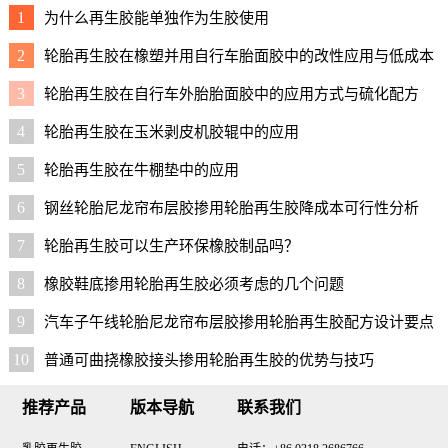
1
为什么再生胶能单独作为生胶使用
2
轮胎再生胶在橡塑并用自行车胎面胶中的改性应用与低成本
配方
3
轮胎再生胶在自行车外胎胎面胶中的应用方式与硫化配方
4
轮胎再生胶在玉米剥皮机胶辊中的应用
5
轮胎再生胶在牛棚垫中的应用
6
钢丝轮胎尼龙帘布层胶掺用轮胎再生胶降成本可行性分析
7
轮胎再生胶可以生产环保橡胶制品吗？
8
橡胶鞋底掺用轮胎再生胶必须考虑的几个问题
9
汽车子午线轮胎尼龙帘布层胶掺用轮胎再生胶配方设计要点
与实用配方
10
普通可曲挠橡胶接头掺用轮胎再生胶的优势与技巧
推荐产品
版本导航
联系我们