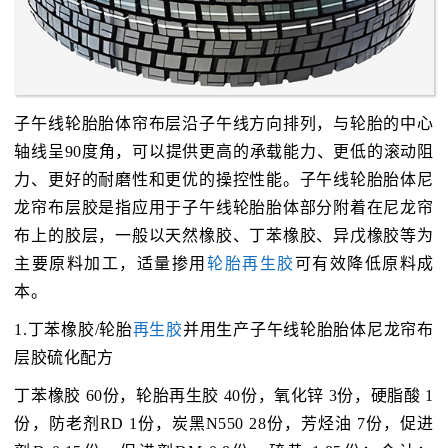
子午线轮胎胎体帘布层沿子午线方向排列，与轮胎的中心
轴线呈90度角，可以提供更高的承载能力、更低的滚动阻
力、更好的耐磨性和更优的操控性能。子午线轮胎胎体尼
龙帘布层胶是指应用于子午线轮胎胎体部分附着在尼龙帘
布上的胶层，一般以天然橡胶、丁苯橡胶、异戊橡胶等为
主要原料加工，适量掺用
轮胎再生胶
可有效降低原料成
本。
1.丁苯橡胶/轮胎
再生胶
并用生产子午线轮胎胎体尼龙帘布
层胶硫化配方
丁苯橡胶 60份，轮胎再生胶 40份，氧化锌 3份，硬脂酸 1
份，防老剂RD 1份，炭黑N550 28份，芳烃油 7份，促进