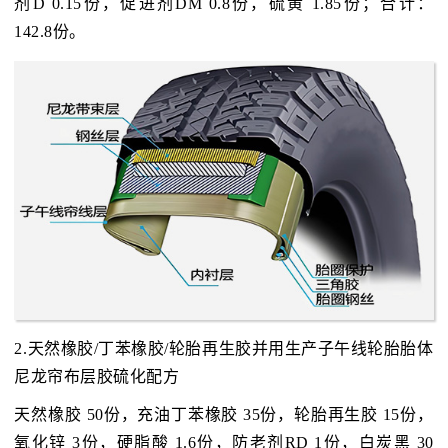
剂D 0.15份，促进剂DM 0.8份，硫黄 1.85份；合计：
142.8份。
2.天然橡胶/丁苯橡胶/轮胎再生胶并用生产子午线轮胎胎体
尼龙帘布层胶硫化配方
天然橡胶 50份，充油丁苯橡胶 35份，轮胎再生胶 15份，
氧化锌 3份，硬脂酸 1.6份，防老剂RD 1份，白炭黑 30