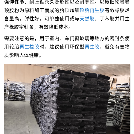
强伸性能、耐压缩永久变形性以及耐寒性。以废旧轮胎胎
顶胶粉为原料加工而成的胎顶超细
轮胎再生胶
有效橡胶烃
含量高，弹性好，可单独使用或与
天然胶
、丁苯胶并用生
产橡胶密封条，有效降低成本。
需要注意的是，用于室内、车门窗玻璃等地方的密封条使
用轮胎
再生橡胶
时，建议使用环保型
再生胶
，避免有害物
质影响人体健康。