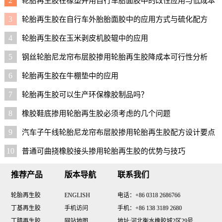
2
轮胎再生胶在橡塑并用自行车胎面胶中的改性应用与低成本
配方
3
轮胎再生胶在自行车外胎胎面胶中的应用方式与硫化配方
4
轮胎再生胶在玉米剥皮机胶辊中的应用
5
钢丝轮胎尼龙帘布层胶掺用轮胎再生胶降成本可行性分析
6
轮胎再生胶在牛棚垫中的应用
7
轮胎再生胶可以生产环保橡胶制品吗？
8
橡胶鞋底掺用轮胎再生胶必须考虑的几个问题
9
汽车子午线轮胎尼龙帘布层胶掺用轮胎再生胶配方设计要点
与实用配方
10
普通可曲挠橡胶接头掺用轮胎再生胶的优势与技巧
推荐产品
版本导航
联系我们
轮胎再生胶
ENGLISH
电话：+86 0318 2686766
丁基再生胶
手机访问
手机：+86 138 3189 2680
丁腈再生胶
网站地图
地址:河北衡水橡胶城2区29号