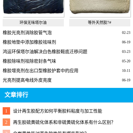
环保无味塔尔油
等外天然胶7#
橡胶光亮剂消除胶管气泡
02-23
橡胶地垫中添加橡胶祛味剂
06-19
鸿运环保塔尔油解决白色橡胶鞋底迁移问题
03-23
橡胶除味剂祛除密封条气味
05-20
橡胶增亮剂在出口型橡胶护套中的应用
10-11
光亮剂提高电线外皮亮度
06-19
文章排行
1
设计再生胶配方如何平衡胶料粘度与加工性能
2
再生胶硫黄硫化体系和非硫黄硫化体系有什么区别？