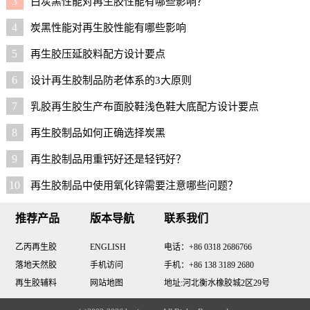
3
白炭黑性能对再生胶性能有哪些影响？
4
炭黑性能对再生胶性能有哪些影响
5
再生胶压延胶料配方设计要点
6
设计再生胶制品防老体系的3大原则
7
乳胶再生胶生产布面胶鞋浅色鞋大底配方设计要点
8
再生胶制品如何正确选择炭黑
9
再生胶制品用重钙好还是轻钙好？
10
再生胶制品中使用氧化锌需要注意哪些问题？
推荐产品
版本导航
联系我们
乙丙再生胶
ENGLISH
电话：+86 0318 2686766
落地天然胶
手机访问
手机：+86 138 3189 2680
再生胶辅料
网站地图
地址:河北衡水橡胶城2区29号