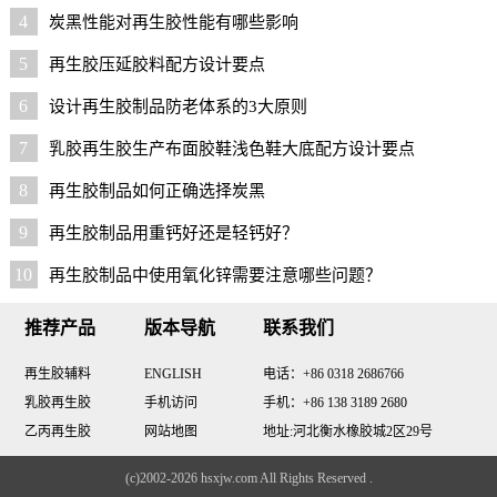
4
炭黑性能对再生胶性能有哪些影响
5
再生胶压延胶料配方设计要点
6
设计再生胶制品防老体系的3大原则
7
乳胶再生胶生产布面胶鞋浅色鞋大底配方设计要点
8
再生胶制品如何正确选择炭黑
9
再生胶制品用重钙好还是轻钙好？
10
再生胶制品中使用氧化锌需要注意哪些问题？
推荐产品
版本导航
联系我们
再生胶辅料
ENGLISH
电话：+86 0318 2686766
乳胶再生胶
手机访问
手机：+86 138 3189 2680
乙丙再生胶
网站地图
地址:河北衡水橡胶城2区29号
(c)2002-2026 hsxjw.com All Rights Reserved .