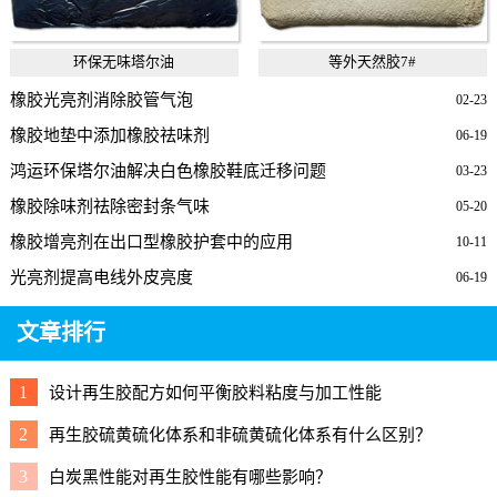
环保无味塔尔油
等外天然胶7#
橡胶光亮剂消除胶管气泡
02-23
橡胶地垫中添加橡胶祛味剂
06-19
鸿运环保塔尔油解决白色橡胶鞋底迁移问题
03-23
橡胶除味剂祛除密封条气味
05-20
橡胶增亮剂在出口型橡胶护套中的应用
10-11
光亮剂提高电线外皮亮度
06-19
文章排行
1
设计再生胶配方如何平衡胶料粘度与加工性能
2
再生胶硫黄硫化体系和非硫黄硫化体系有什么区别？
3
白炭黑性能对再生胶性能有哪些影响？