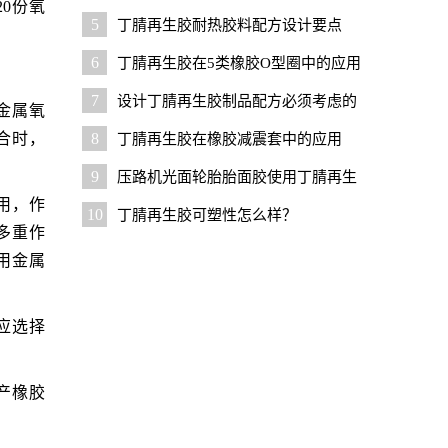
0份氧
用技巧
5
丁腈再生胶耐热胶料配方设计要点
6
丁腈再生胶在5类橡胶O型圈中的应用
7
设计丁腈再生胶制品配方必须考虑的
金属氧
几个问题
合时，
8
丁腈再生胶在橡胶减震套中的应用
9
压路机光面轮胎胎面胶使用丁腈再生
用，作
胶的优势与技巧
10
丁腈再生胶可塑性怎么样？
多重作
用金属
应选择
产橡胶