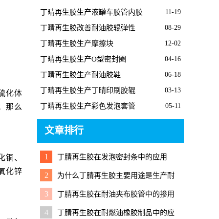
胶板的经过
丁晴再生胶生产液罐车胶管内胶
11-19
丁晴再生胶改善耐油胶辊弹性
08-29
丁晴再生胶生产摩擦块
12-02
丁晴再生胶生产O型密封圈
04-16
丁晴再生胶生产耐油胶鞋
06-18
丁晴再生胶生产丁晴印刷胶辊
03-13
硫化体
丁晴再生胶生产彩色发泡套管
05-11
；那么
文章排行
1
丁腈再生胶在发泡密封条中的应用
化铜、
氧化锌
2
为什么丁腈再生胶主要用途是生产耐
油橡胶制品？
3
丁腈再生胶在耐油夹布胶管中的掺用
技巧
4
丁腈再生胶在耐燃油橡胶制品中的应