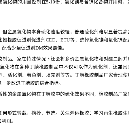
氧化物的用量控制在5-10份；氧化镁与含镉化合物并用时，2
，但金属氧化物本身硫化速度较慢，普通硫化剂难以显著提高
如橡胶促进剂促进剂CED、ETU等；选择氧化镁和氧化镉配
、配合少量促进剂DM效果最佳。
胶制品厂家在特殊情况下还会将多价金属氧化物和对醌二肟并
氧化物在各种丁腈橡胶制品中不仅可以作为硫化剂，还兼具
剂、活化剂、着色剂、填充剂等等。丁腈橡胶制品厂家合理使
进一步改进丁腈胶的综合指标。
活性的金属氧化物在丁腈胶中的硫化效果不同，橡胶制品厂家
任何形式转载，摘抄、节选。关注鸿运橡胶：学习再生橡胶生
加利润。