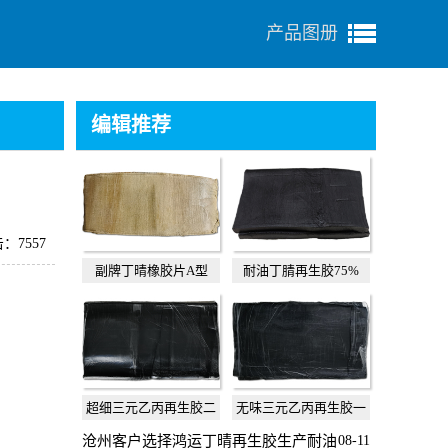
产品图册
编辑推荐
：7557
副牌丁晴橡胶片A型
耐油丁腈再生胶75%
超细三元乙丙再生胶二
无味三元乙丙再生胶一
级
级
沧州客户选择鸿运丁晴再生胶生产耐油
08-11