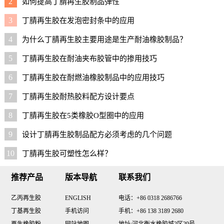
2
如何提高丁腈再生胶制品弹性
3
丁腈再生胶在发泡密封条中的应用
4
为什么丁腈再生胶主要用途是生产耐油橡胶制品？
5
丁腈再生胶在耐油夹布胶管中的掺用技巧
6
丁腈再生胶在耐燃油橡胶制品中的应用技巧
7
丁腈再生胶耐热胶料配方设计要点
8
丁腈再生胶在5类橡胶O型圈中的应用
9
设计丁腈再生胶制品配方必须考虑的几个问题
10
丁腈再生胶可塑性怎么样？
推荐产品
版本导航
联系我们
乙丙再生胶
ENGLISH
电话：+86 0318 2686766
丁基再生胶
手机访问
手机：+86 138 3189 2680
再生橡胶粉
网站地图
地址:河北衡水橡胶城2区29号