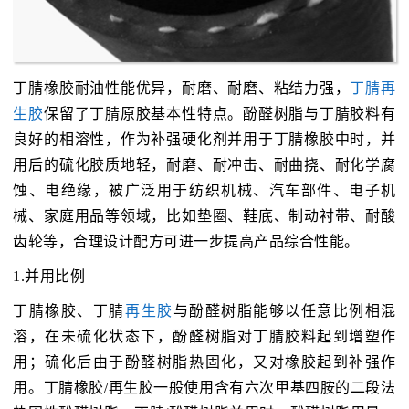
丁腈橡胶耐油性能优异，耐磨、耐磨、粘结力强，
丁腈再
生胶
保留了丁腈原胶基本性特点。酚醛树脂与丁腈胶料有
良好的相溶性，作为补强硬化剂并用于丁腈橡胶中时，并
用后的硫化胶质地轻，耐磨、耐冲击、耐曲挠、耐化学腐
蚀、电绝缘，被广泛用于纺织机械、汽车部件、电子机
械、家庭用品等领域，比如垫圈、鞋底、制动衬带、耐酸
齿轮等，合理设计配方可进一步提高产品综合性能。
1.并用比例
丁腈橡胶、丁腈
再生胶
与酚醛树脂能够以任意比例相混
溶，在未硫化状态下，酚醛树脂对丁腈胶料起到增塑作
用；硫化后由于酚醛树脂热固化，又对橡胶起到补强作
用。丁腈橡胶/再生胶一般使用含有六次甲基四胺的二段法