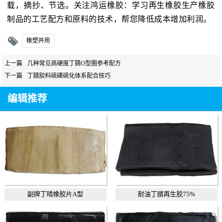
载，摘抄、节选。关注鸿运橡胶：学习再生橡胶生产橡胶
制品的工艺配方和原料的技术，帮您降低成本增加利润。
橡塑并用
上一篇
几种常见高硬度丁腈O型圈参考配方
下一篇
丁腈胶料硫磺硫化体系配合技巧
编辑推荐
副牌丁晴橡胶片A型
耐油丁腈再生胶75%