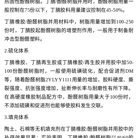
热固性酚醛树脂。丁腈/酚醛树脂并用时，酚醛树脂用量一
般控制在75份以下，丁腈胶料用量建议控制在45-50%。
丁腈橡胶/酚醛树脂并用材料中，树脂用量增加到100-250
份时，丁腈胶起酚醛树脂的增塑剂作用，一般用于制备耐
冲击型酚醛塑料。
2.硫化体系
丁腈橡胶、丁腈再生胶或丁腈橡胶/再生胶并用胶中加50-
100份酚醛树脂时，一般使用硫磺硫化，配合促进剂DM
等，随着酚醛树脂2YLYY1111用量的增加，胶料硬度、撕
裂强度、抗张强度增加，扯断伸长率与耐磨性有所下降。
在高硬度橡胶制品配方中，酚醛树脂用量大于100份时，
不添加硫磺和促进剂也能够使胶料发生交联。
3.填充体系
陶土、石棉等无机填充剂在丁腈橡胶/酚醛树脂并用胶中的
补强效果显著；实验表明，丁腈橡胶/酚醛树脂以40/60的