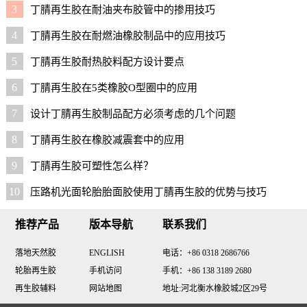
3
丁腈再生胶在耐油夹布胶管中的掺用技巧
4
丁腈再生胶在耐燃油橡胶制品中的应用技巧
5
丁腈再生胶耐热胶料配方设计要点
6
丁腈再生胶在5类橡胶O型圈中的应用
7
设计丁腈再生胶制品配方必须考虑的几个问题
8
丁腈再生胶在橡胶减震套中的应用
9
丁腈再生胶可塑性怎么样？
10
压路机光面轮胎胎面胶使用丁腈再生胶的优势与技巧
推荐产品
版本导航
联系我们
落地天然胶
ENGLISH
电话：+86 0318 2686766
轮胎再生胶
手机访问
手机：+86 138 3189 2680
再生胶辅料
网站地图
地址:河北衡水橡胶城2区29号