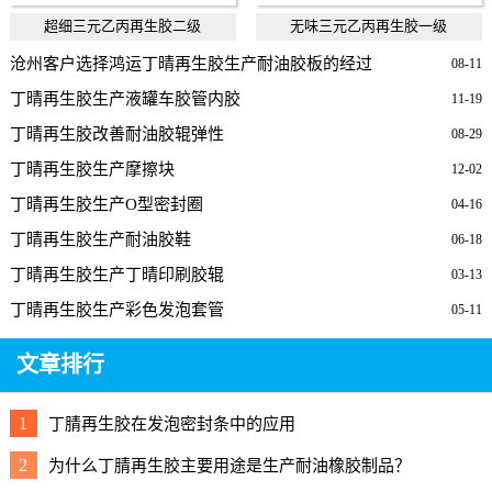
超细三元乙丙再生胶二级
无味三元乙丙再生胶一级
沧州客户选择鸿运丁晴再生胶生产耐油胶板的经过
08-11
丁晴再生胶生产液罐车胶管内胶
11-19
丁晴再生胶改善耐油胶辊弹性
08-29
丁晴再生胶生产摩擦块
12-02
丁晴再生胶生产O型密封圈
04-16
丁晴再生胶生产耐油胶鞋
06-18
丁晴再生胶生产丁晴印刷胶辊
03-13
丁晴再生胶生产彩色发泡套管
05-11
文章排行
1
丁腈再生胶在发泡密封条中的应用
2
为什么丁腈再生胶主要用途是生产耐油橡胶制品？