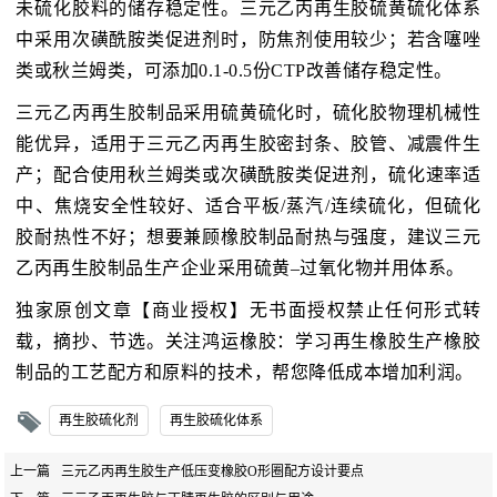
未硫化胶料的储存稳定性。三元乙丙再生胶硫黄硫化体系
中采用次磺酰胺类促进剂时，防焦剂使用较少；若含噻唑
类或秋兰姆类，可添加0.1-0.5份CTP改善储存稳定性。
三元乙丙再生胶制品采用硫黄硫化时，硫化胶物理机械性
能优异，适用于三元乙丙再生胶密封条、胶管、减震件生
产；配合使用秋兰姆类或次磺酰胺类促进剂，‌硫化速率适
中、焦烧安全性较好、适合平板/蒸汽/连续硫化，但硫化
胶耐热性不好；想要兼顾橡胶制品耐热与强度，建议三元
乙丙再生胶制品生产企业采用‌硫黄–过氧化物并用体系。
独家原创文章【商业授权】无书面授权禁止任何形式转
载，摘抄、节选。关注鸿运橡胶：学习再生橡胶生产橡胶
制品的工艺配方和原料的技术，帮您降低成本增加利润。
再生胶硫化剂
再生胶硫化体系
上一篇
三元乙丙再生胶生产低压变橡胶O形圈配方设计要点