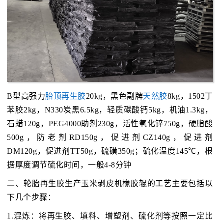
B型高强力
胎顶再生胶
20kg，黑色副牌
天然胶
8kg，1502丁
苯胶2kg，N330炭黑6.5kg，轻质碳酸钙5kg，机油1.3kg，
石蜡120g，PEG4000助剂230g，活性氧化锌750g，硬脂酸
500g，防老剂RD150g，促进剂CZ140g，促进剂
DM120g，促进剂TT50g，硫磺350g；硫化温度145℃，根
据厚度调节硫化时间，一般4-8分钟
二、轮胎再生胶生产玉米剥皮机橡胶辊的工艺主要包括以
下几个步骤：
1.混炼：将再生胶、填料、增塑剂、硫化剂等按照一定比