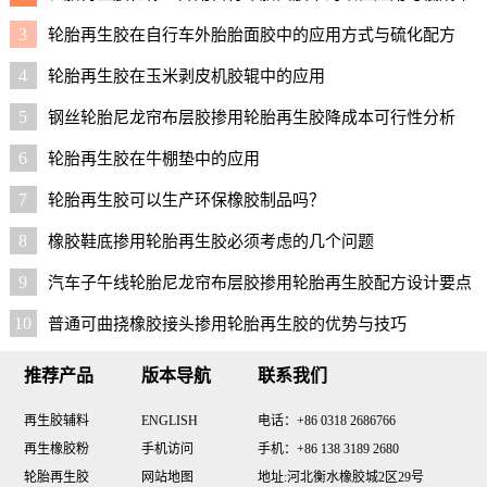
配方
3
轮胎再生胶在自行车外胎胎面胶中的应用方式与硫化配方
4
轮胎再生胶在玉米剥皮机胶辊中的应用
5
钢丝轮胎尼龙帘布层胶掺用轮胎再生胶降成本可行性分析
6
轮胎再生胶在牛棚垫中的应用
7
轮胎再生胶可以生产环保橡胶制品吗？
8
橡胶鞋底掺用轮胎再生胶必须考虑的几个问题
9
汽车子午线轮胎尼龙帘布层胶掺用轮胎再生胶配方设计要点
与实用配方
10
普通可曲挠橡胶接头掺用轮胎再生胶的优势与技巧
推荐产品
版本导航
联系我们
再生胶辅料
ENGLISH
电话：+86 0318 2686766
再生橡胶粉
手机访问
手机：+86 138 3189 2680
轮胎再生胶
网站地图
地址:河北衡水橡胶城2区29号