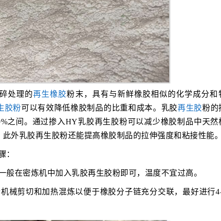
碎处理的
再生橡胶
粉末，具有与新鲜橡胶相似的化学成分和
生胶粉
可以有效降低橡胶制品的比重和成本。乳胶
再生胶
粉的
30%之间。通过掺入HY乳胶再生胶粉可以减少橡胶制品中天然
。此外乳胶再生胶粉还能提高橡胶制品的拉伸强度和粘接性能
骤：
。一般在密炼机中加入乳胶再生胶粉即可，温度不宜过高。
机械剪切和加热混炼以便于橡胶分子链充分交联，最好进行4-