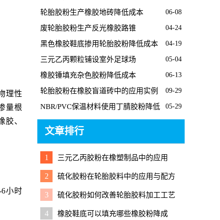
轮胎胶粉生产橡胶地砖降低成本
06-08
废轮胎胶粉生产反光橡胶路锥
04-24
黑色橡胶鞋底掺用轮胎胶粉降低成本
04-19
三元乙丙颗粒铺设室外足球场
05-04
橡胶锤填充杂色胶粉降低成本
06-13
轮胎胶粉在橡胶盲道砖中的应用实例
09-29
物理性
NBR/PVC保温材料使用丁腈胶粉降低
05-29
掺量根
成本
橡胶、
文章排行
。
1
三元乙丙胶粉在橡塑制品中的应用
2
硫化胶粉在轮胎胶料中的应用与配方
调整要点
6小时
3
硫化胶粉如何改善轮胎胶料加工工艺
4
橡胶鞋底可以填充哪些橡胶粉降成