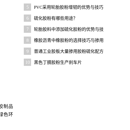
本？
5
PVC采用轮胎胶粉增韧的优势与技巧
6
硫化胶粉有哪些用途？
7
轮胎胶料中添加硫化胶粉的优势与技
巧
8
橡胶沥青中橡胶粉的选择技巧与掺用
比例
9
普通工业胶板大量掺用胶粉硫化配方
及设计要点
10
黑色丁腈胶粉生产刹车片
胶制品
绿色环