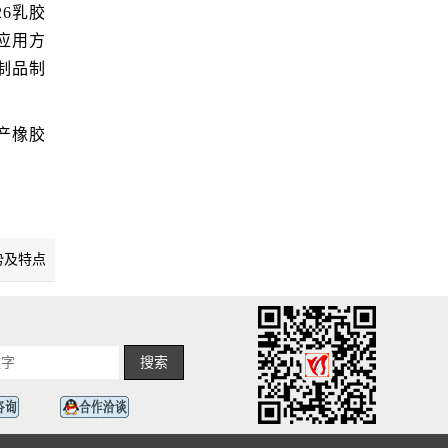
6乳胶
应用方
制品制
产橡胶
势及特点
搜索