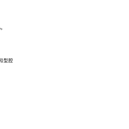
小。
和型腔