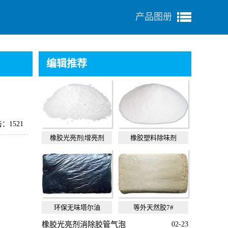
产品图册
编辑推荐
：1521
橡胶光亮剂|增亮剂
橡胶塑料除味剂
环保无味塔尔油
等外天然胶7#
橡胶光亮剂消除胶管气泡
02-23