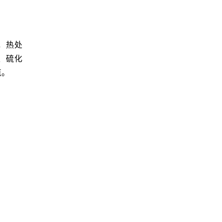
，热处
、硫化
点。