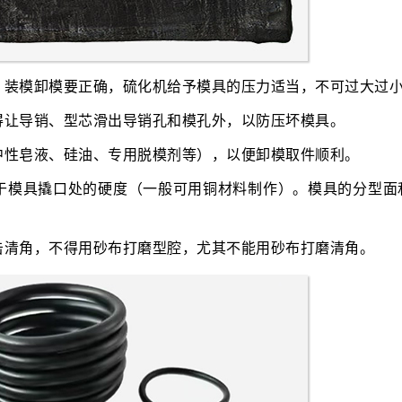
，装模卸模要正确，硫化机给予模具的压力适当，不可过大过
得让导销、型芯滑出导销孔和模孔外，以防压坏模具。
中性皂液、硅油、专用脱模剂等），以便卸模取件顺利。
于模具撬口处的硬度（一般可用铜材料制作）。模具的分型面
击清角，不得用砂布打磨型腔，尤其不能用砂布打磨清角。