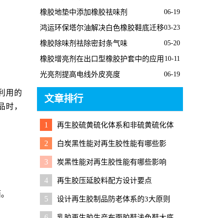
橡胶地垫中添加橡胶祛味剂
06-19
鸿运环保塔尔油解决白色橡胶鞋底迁移
03-23
问题
橡胶除味剂祛除密封条气味
05-20
橡胶增亮剂在出口型橡胶护套中的应用
10-11
光亮剂提高电线外皮亮度
06-19
利用的
文章排行
品时，
1
再生胶硫黄硫化体系和非硫黄硫化体
系有什么区别？
2
白炭黑性能对再生胶性能有哪些影
响？
3
炭黑性能对再生胶性能有哪些影响
4
再生胶压延胶料配方设计要点
面。
5
设计再生胶制品防老体系的3大原则
6
乳胶再生胶生产布面胶鞋浅色鞋大底