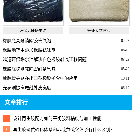
环保无味塔尔油
等外天然胶7#
橡胶光亮剂消除胶管气泡
02-23
橡胶地垫中添加橡胶祛味剂
06-19
鸿运环保塔尔油解决白色橡胶鞋底迁移问题
03-23
橡胶除味剂祛除密封条气味
05-20
橡胶增亮剂在出口型橡胶护套中的应用
10-11
光亮剂提高电线外皮亮度
06-19
文章排行
1
设计再生胶配方如何平衡胶料粘度与加工性能
2
再生胶硫黄硫化体系和非硫黄硫化体系有什么区别？