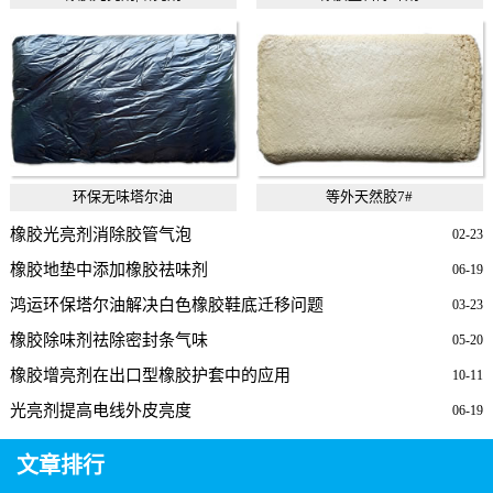
环保无味塔尔油
等外天然胶7#
橡胶光亮剂消除胶管气泡
02-23
橡胶地垫中添加橡胶祛味剂
06-19
鸿运环保塔尔油解决白色橡胶鞋底迁移问题
03-23
橡胶除味剂祛除密封条气味
05-20
橡胶增亮剂在出口型橡胶护套中的应用
10-11
光亮剂提高电线外皮亮度
06-19
文章排行