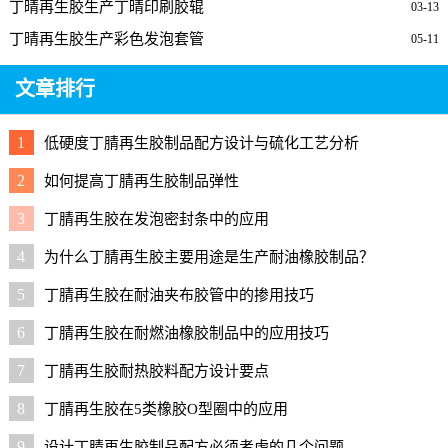
丁晴再生胶生产丁晴印刷胶辊
03-13
丁晴再生胶生产彩色发泡套管
05-11
文章排行
1
低硬度丁腈再生胶制品配方设计与硫化工艺分析
2
如何提高丁腈再生胶制品弹性
3
丁腈再生胶在发泡密封条中的应用
4
为什么丁腈再生胶主要用途是生产耐油橡胶制品？
5
丁腈再生胶在耐油夹布胶管中的掺用技巧
6
丁腈再生胶在耐燃油橡胶制品中的应用技巧
7
丁腈再生胶耐热胶料配方设计要点
8
丁腈再生胶在5类橡胶O型圈中的应用
9
设计丁腈再生胶制品配方必须考虑的几个问题