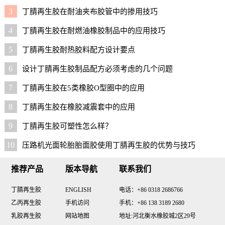
3
丁腈再生胶在耐油夹布胶管中的掺用技巧
4
丁腈再生胶在耐燃油橡胶制品中的应用技巧
5
丁腈再生胶耐热胶料配方设计要点
6
设计丁腈再生胶制品配方必须考虑的几个问题
7
丁腈再生胶在5类橡胶O型圈中的应用
8
丁腈再生胶在橡胶减震套中的应用
9
丁腈再生胶可塑性怎么样？
10
压路机光面轮胎胎面胶使用丁腈再生胶的优势与技巧
推荐产品
版本导航
联系我们
丁腈再生胶
ENGLISH
电话：+86 0318 2686766
乙丙再生胶
手机访问
手机：+86 138 3189 2680
乳胶再生胶
网站地图
地址:河北衡水橡胶城2区29号