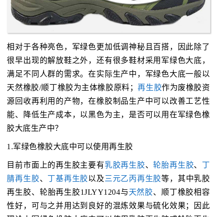
相对于各种亮色，军绿色更加低调神秘且百搭，因此除了
很早出现的解放鞋之外，还有很多鞋材采用军绿色大底，
满足不同人群的需求。在实际生产中，军绿色大底一般以
天然橡胶/顺丁橡胶为主体橡胶原料；
再生胶
作为废橡胶资
源回收再利用的产物，在橡胶制品生产中可以改善工艺性
能、降低生产成本，以黑色为主，是否可以用在军绿色橡
胶大底生产中？
1.军绿色橡胶大底中可以使用再生胶
目前市面上的再生胶主要有
乳胶再生胶
、
轮胎再生胶
、
丁
腈再生胶
、
丁基再生胶
以及
三元乙丙再生胶
等，其中乳胶
再生胶、轮胎再生胶1JLYY1204与
天然胶
、顺丁橡胶相容
性好，可与之并用达到良好的混炼效果与硫化效果；因此