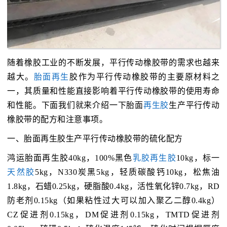
随着橡胶工业的不断发展，平行传动橡胶带的需求也越来
越大。
胎面再生
胶作为平行传动橡胶带的主要原材料之
一，其质量和性能直接影响着平行传动橡胶带的使用寿命
和性能。下面我们就来介绍一下胎面
再生胶
生产平行传动
橡胶带的配方和注意事项。
一、胎面再生胶生产平行传动橡胶带的硫化配方
鸿运胎面再生胶40kg，100%黑色
乳胶再生胶
10kg，标一
天然胶
5kg，N330炭黑5kg，轻质碳酸钙10kg，松焦油
1.8kg，石蜡0.25kg，硬脂酸0.4kg，活性氧化锌0.7kg，RD
防老剂0.15kg（如果粘性过大可以加入聚乙二醇0.4kg）
CZ促进剂0.15kg，DM促进剂0.15kg，TMTD促进剂