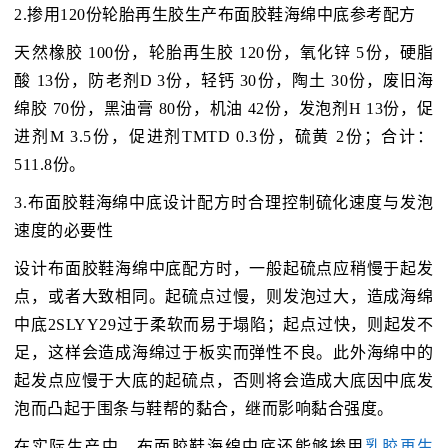
2.掺用120份轮胎再生胶生产布面胶鞋海绵中底参考配方
天然橡胶 100份，轮胎再生胶 120份，氧化锌 5份，硬脂
酸 13份，防老剂D 3份，轻钙 30份，陶土 30份，废旧海
绵胶 70份，黑油膏 80份，机油 42份，发泡剂H 13份，促
进剂M 3.5份，促进剂TMTD 0.3份，硫黄 2份；合计：
511.8份。
3.布面胶鞋海绵中底设计配方时合理控制硫化速度与发泡
速度的必要性
设计布面胶鞋海绵中底配方时，一般起硫点应稍慢于起发
点，或者大致相同。起硫点过慢，则发泡过大，造成海绵
中底2SLYY29过于柔软而易于塌陷；起点过快，则起发不
足，这样会造成海绵过于板实而弹性不良。此外海绵中的
起发点应慢于大底的起硫点，否则将会造成大底因中底发
泡而凸起于围条与鞋帮的黏合，继而影响黏合强度。
在实际生产中，布面胶鞋海绵中底还能够掺用
乳胶再生