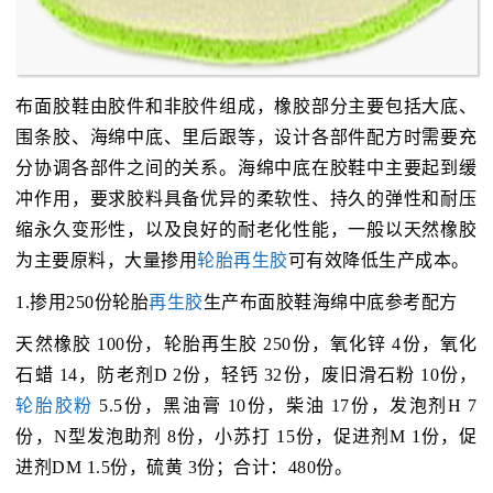
布面胶鞋由胶件和非胶件组成，橡胶部分主要包括大底、
围条胶、海绵中底、里后跟等，设计各部件配方时需要充
分协调各部件之间的关系。海绵中底在胶鞋中主要起到缓
冲作用，要求胶料具备优异的柔软性、持久的弹性和耐压
缩永久变形性，以及良好的耐老化性能，一般以天然橡胶
为主要原料，大量掺用
轮胎再生胶
可有效降低生产成本。
1.掺用250份轮胎
再生胶
生产布面胶鞋海绵中底参考配方
天然橡胶 100份，轮胎再生胶 250份，氧化锌 4份，氧化
石蜡 14，防老剂D 2份，轻钙 32份，废旧滑石粉 10份，
轮胎胶粉
5.5份，黑油膏 10份，柴油 17份，发泡剂H 7
份，N型发泡助剂 8份，小苏打 15份，促进剂M 1份，促
进剂DM 1.5份，硫黄 3份；合计：480份。