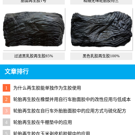
胎面再生胶1号
精细无味轮胎胶特三
过滤黑乳胶再生胶85%
黑色乳胶再生胶100%
文章排行
1
为什么再生胶能单独作为生胶使用
2
轮胎再生胶在橡塑并用自行车胎面胶中的改性应用与低成本
配方
3
轮胎再生胶在自行车外胎胎面胶中的应用方式与硫化配方
4
轮胎再生胶在牛棚垫中的应用
5
轮胎再生胶在玉米剥皮机胶辊中的应用