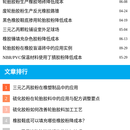
轮胎胶粉生产橡胶地砖降低成本
06-08
废轮胎胶粉生产反光橡胶路锥
04-24
黑色橡胶鞋底掺用轮胎胶粉降低成本
04-19
三元乙丙颗粒铺设室外足球场
05-04
橡胶锤填充杂色胶粉降低成本
06-13
轮胎胶粉在橡胶盲道砖中的应用实例
09-29
NBR/PVC保温材料使用丁腈胶粉降低成本
05-29
文章排行
1
三元乙丙胶粉在橡塑制品中的应用
2
硫化胶粉在轮胎胶料中的应用与配方调整要点
3
硫化胶粉如何改善轮胎胶料加工工艺
4
橡胶鞋底可以填充哪些橡胶粉降成本？