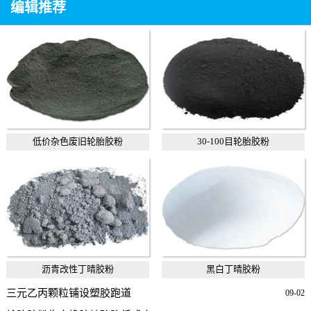
编辑推荐
低价杂色废旧轮胎胶粉
30-100目轮胎胶粉
沥青改性丁晴胶粉
黑白丁晴胶粉
三元乙丙颗粒铺设塑胶跑道
09-02