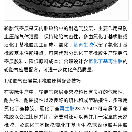
轮胎气密层是无内胎轮胎中的耐透气胶层，主要作用是防
止压缩气体泄露，保持轮胎气密性，多由氯化丁基橡胶或
溴化丁基橡胶加工而成。氯化
丁基再生胶
保留了氯化丁基
橡胶基本性能特点，可替代部分氯化丁基橡胶生产轮胎气
密层胶料，降低原料成本；合理设计含
氯化丁基再生胶
的
轮胎气密层配方，可进一步优化产品质量。
1.轮胎气密层常用橡胶原料配合技巧
在实际生产中，轮胎气密层要求胶料具有良好的气密性、
耐热性、耐屈挠性以及良好的硫化和成型粘接性，多采用
氯化丁基橡胶。氯化丁基
再生胶
2SLYY417可与氯化丁基
橡胶以合适比例并用，必要时还可以再并用一定量的天然
橡胶，及氯化丁基橡胶/氯化丁基再生胶/天然橡胶并用胶