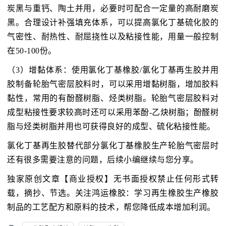
炭黑与重钙、陶土并用，必要时可配合一定量的高耐磨炭
黑。合理设计补强填充体系，可以提高氯化丁基硫化胶的
气密性、耐热性、耐屈挠性以及粘接性能，用量一般控制
在50-100份。
（3）增黏体系：使用氯化丁基橡胶/氯化丁基再生胶并用
胶制备轮胎气密层胶料时，可以采用增黏树脂，增加胶料
黏性，常用的有酚醛树脂、烃类树脂。轮胎气密层胶料对
成型粘接性要求较高时还可以采用苯酚-乙炔树脂；酚醛树
脂与烃类树脂并用也可获得良好的成型、硫化粘接性能。
氯化丁基再生胶替代部分氯化丁基橡胶生产轮胎气密层时
还有很多需要注意的问题，后续小编继续与您分享。
独家原创文章【商业授权】无书面授权禁止任何形式转
载，摘抄、节选。关注鸿运橡胶：学习再生橡胶生产橡胶
制品的工艺配方和原料的技术，帮您降低成本增加利润。