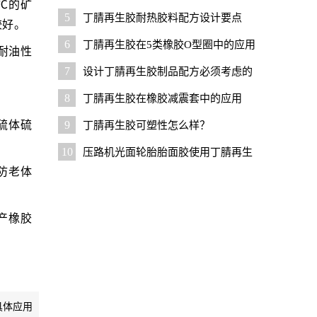
℃的矿
用技巧
5
丁腈再生胶耐热胶料配方设计要点
较好。
6
丁腈再生胶在5类橡胶O型圈中的应用
中耐油性
7
设计丁腈再生胶制品配方必须考虑的
几个问题
8
丁腈再生胶在橡胶减震套中的应用
硫体硫
9
丁腈再生胶可塑性怎么样？
10
压路机光面轮胎胎面胶使用丁腈再生
防老体
胶的优势与技巧
产橡胶
具体应用