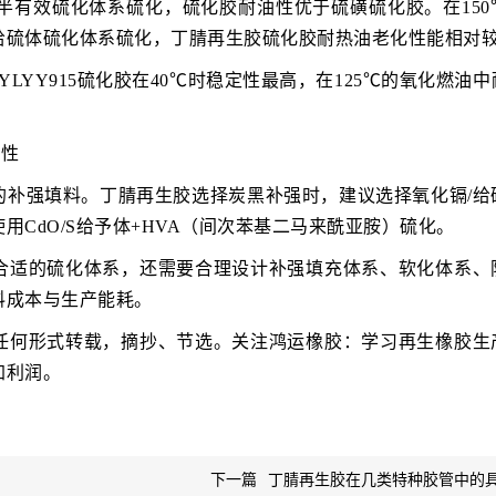
半有效硫化体系硫化，硫化胶耐油性优于硫磺硫化胶。在150
给硫体硫化体系硫化，丁腈再生胶硫化胶耐热油老化性能相对
LYY915硫化胶在40℃时稳定性最高，在125℃的氧化燃油
油性
的补强填料。丁腈再生胶选择炭黑补强时，建议选择氧化镉/给
CdO/S给予体+HVA（间次苯基二马来酰亚胺）硫化。
合适的硫化体系，还需要合理设计补强填充体系、软化体系、
料成本与生产能耗。
任何形式转载，摘抄、节选。关注鸿运橡胶：学习再生橡胶生
加利润。
下一篇
丁腈再生胶在几类特种胶管中的