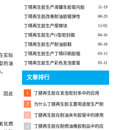
胶板的经过
丁晴再生胶生产液罐车胶管内胶
11-19
丁晴再生胶改善耐油胶辊弹性
08-29
丁晴再生胶生产摩擦块
12-02
丁晴再生胶生产O型密封圈
04-16
丁晴再生胶生产耐油胶鞋
06-18
丁晴再生胶生产丁晴印刷胶辊
03-13
在实际
丁晴再生胶生产彩色发泡套管
05-11
型的油
命。
文章排行
1
丁腈再生胶在发泡密封条中的应用
，因此
2
为什么丁腈再生胶主要用途是生产耐
油橡胶制品？
3
丁腈再生胶在耐油夹布胶管中的掺用
技巧
氧化燃
4
丁腈再生胶在耐燃油橡胶制品中的应