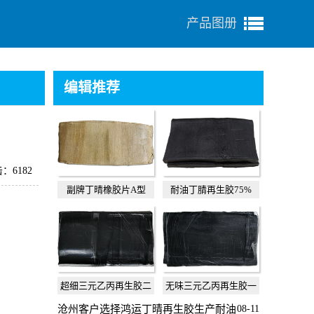
产品图册
编辑推荐
：6182
副牌丁晴橡胶片A型
耐油丁腈再生胶75%
超细三元乙丙再生胶二
无味三元乙丙再生胶一
级
级
沧州客户选择鸿运丁晴再生胶生产耐油
08-11