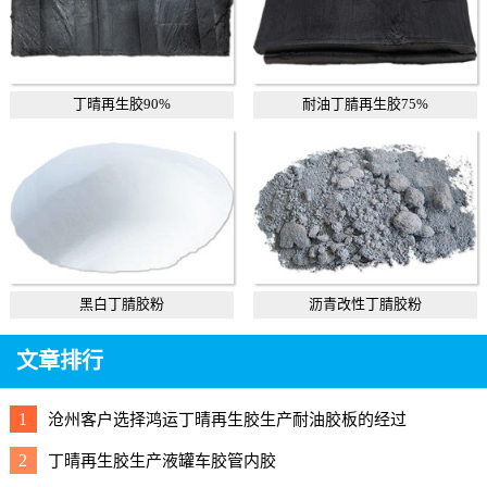
丁晴再生胶90%
耐油丁腈再生胶75%
黑白丁腈胶粉
沥青改性丁腈胶粉
文章排行
1
沧州客户选择鸿运丁晴再生胶生产耐油胶板的经过
2
丁晴再生胶生产液罐车胶管内胶