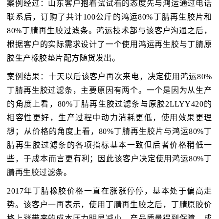
案例经过：山东客户抱着试试看的态度先与鸿运通过电话
联系后，订购了共计100公斤的鸿运80%丁腈再生胶片和
80%丁腈再生胶过滤条。鸿运技术部与该客户沟通之后，
根据客户的实际需求设计了一个使用鸿运再生胶与丁腈原
胶生产橡胶垫片配方随货发出。
案例结果：十天以后该客户再次来电，决定使用鸿运80%
丁腈再生胶过滤条，主要原因有两个。一个是因为从生产
的角度上看，80%丁腈再生胶过滤条与原胶2LLYY420的
相容性更好，生产过程中动力消耗更低，使用效果更理
想；从价格的角度上看，80%丁腈再生胶片与鸿运80%丁
腈再生胶过滤条的各项指标基本一致但后者价格稍低一
些，于成本而言更有利；因此该客户决定使用鸿运80%丁
腈再生胶过滤条。
2017年丁腈橡胶价格一直在涨涨停停，基本处于偏高走
势。该客户一再表示，使用丁腈再生胶之后，丁腈原胶价
格上涨带来的成本压力明显减小，产品质量得到保障、成