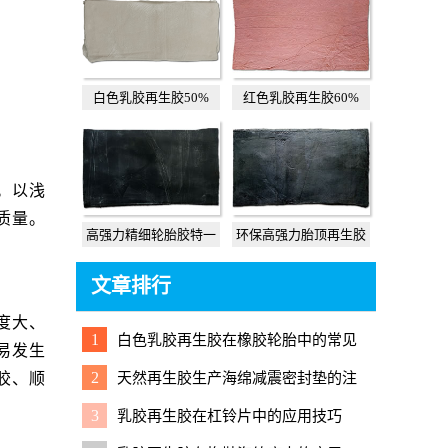
白色乳胶再生胶50%
红色乳胶再生胶60%
。以浅
质量。
高强力精细轮胎胶特一
环保高强力胎顶再生胶
文章排行
度大、
1
白色乳胶再生胶在橡胶轮胎中的常见
易发生
应用
2
天然再生胶生产海绵减震密封垫的注
胶、顺
意事项与实用配方
3
乳胶再生胶在杠铃片中的应用技巧