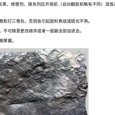
炭黑、增塑剂、填充剂后开炼机（自动翻胶机略有不同）混炼
遍数和打三角包，否则会引起胶料焦烧或硫化不熟。
炼，不可随意更改顺序或者一股脑全部加进去。
格掌握。