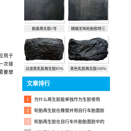
胎面再生胶1号
精细无味轮胎胶特三
应用于
一次接
过滤黑乳胶再生胶85%
黑色乳胶再生胶100%
需要塑
文章排行
1
为什么再生胶能单独作为生胶使用
2
轮胎再生胶在橡塑并用自行车胎面胶
中的改性应用与低成本配方
3
轮胎再生胶在自行车外胎胎面胶中的
应用方式与硫化配方