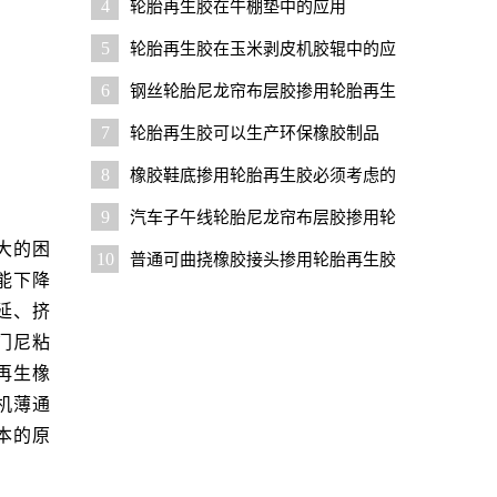
4
轮胎再生胶在牛棚垫中的应用
5
轮胎再生胶在玉米剥皮机胶辊中的应
用
6
钢丝轮胎尼龙帘布层胶掺用轮胎再生
胶降成本可行性分析
7
轮胎再生胶可以生产环保橡胶制品
吗？
8
橡胶鞋底掺用轮胎再生胶必须考虑的
几个问题
9
汽车子午线轮胎尼龙帘布层胶掺用轮
胎再生胶配方设计要点与实用配方
大的困
10
普通可曲挠橡胶接头掺用轮胎再生胶
能下降
的优势与技巧
延、挤
门尼粘
再生橡
机薄通
本的原