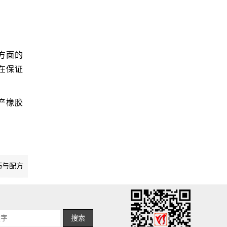
方面的
在保证
产橡胶
巧与配方
搜索