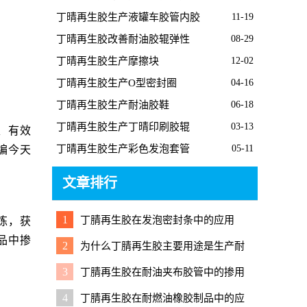
胶板的经过
丁晴再生胶生产液罐车胶管内胶
11-19
丁晴再生胶改善耐油胶辊弹性
08-29
丁晴再生胶生产摩擦块
12-02
丁晴再生胶生产O型密封圈
04-16
丁晴再生胶生产耐油胶鞋
06-18
丁晴再生胶生产丁晴印刷胶辊
03-13
、有效
丁晴再生胶生产彩色发泡套管
05-11
编今天
文章排行
1
丁腈再生胶在发泡密封条中的应用
炼，获
品中掺
2
为什么丁腈再生胶主要用途是生产耐
油橡胶制品？
3
丁腈再生胶在耐油夹布胶管中的掺用
技巧
4
丁腈再生胶在耐燃油橡胶制品中的应