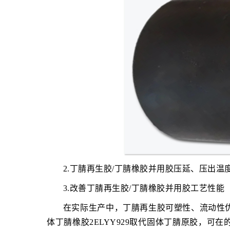
2.丁腈再生胶/丁腈橡胶并用胶压延、压出温
3.改善丁腈再生胶/丁腈橡胶并用胶工艺性能
在实际生产中，丁腈再生胶可塑性、流动性
体丁腈橡胶2ELYY929取代固体丁腈原胶，可