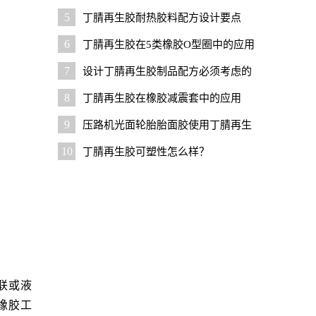
用技巧
5
丁腈再生胶耐热胶料配方设计要点
6
丁腈再生胶在5类橡胶O型圈中的应用
7
设计丁腈再生胶制品配方必须考虑的
几个问题
8
丁腈再生胶在橡胶减震套中的应用
9
压路机光面轮胎胎面胶使用丁腈再生
胶的优势与技巧
10
丁腈再生胶可塑性怎么样？
联或液
橡胶工