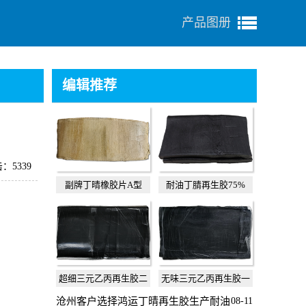
产品图册
编辑推荐
：5339
副牌丁晴橡胶片A型
耐油丁腈再生胶75%
超细三元乙丙再生胶二
无味三元乙丙再生胶一
级
级
沧州客户选择鸿运丁晴再生胶生产耐油
08-11