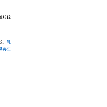
橡胶硫
胶、
乳
基再生