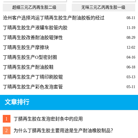
超细三元乙丙再生胶二级
无味三元乙丙再生胶一级
沧州客户选择鸿运丁晴再生胶生产耐油胶板的经过
08-11
丁晴再生胶生产液罐车胶管内胶
11-19
丁晴再生胶改善耐油胶辊弹性
08-29
丁晴再生胶生产摩擦块
12-02
丁晴再生胶生产O型密封圈
04-16
丁晴再生胶生产耐油胶鞋
06-18
丁晴再生胶生产丁晴印刷胶辊
03-13
丁晴再生胶生产彩色发泡套管
05-11
文章排行
1
丁腈再生胶在发泡密封条中的应用
2
为什么丁腈再生胶主要用途是生产耐油橡胶制品？