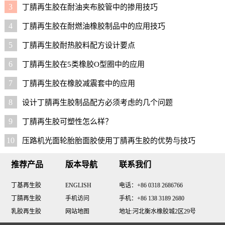
3
丁腈再生胶在耐油夹布胶管中的掺用技巧
4
丁腈再生胶在耐燃油橡胶制品中的应用技巧
5
丁腈再生胶耐热胶料配方设计要点
6
丁腈再生胶在5类橡胶O型圈中的应用
7
丁腈再生胶在橡胶减震套中的应用
8
设计丁腈再生胶制品配方必须考虑的几个问题
9
丁腈再生胶可塑性怎么样？
10
压路机光面轮胎胎面胶使用丁腈再生胶的优势与技巧
推荐产品
版本导航
联系我们
丁基再生胶
ENGLISH
电话：+86 0318 2686766
丁腈再生胶
手机访问
手机：+86 138 3189 2680
乳胶再生胶
网站地图
地址:河北衡水橡胶城2区29号