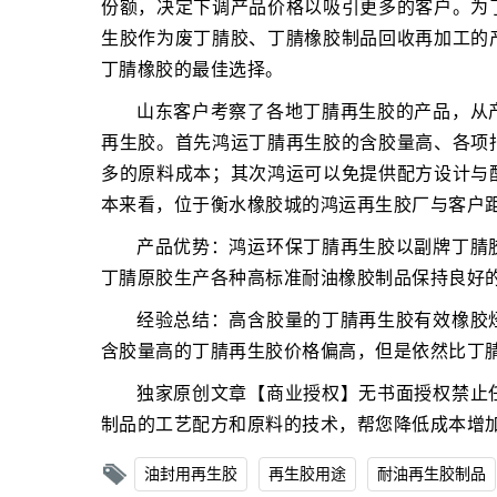
份额，决定下调产品价格以吸引更多的客户。为
生胶作为废丁腈胶、丁腈橡胶制品回收再加工的
丁腈橡胶的最佳选择。
山东客户考察了各地丁腈再生胶的产品，从
再生胶。首先鸿运丁腈再生胶的含胶量高、各项
多的原料成本；其次鸿运可以免提供配方设计与
本来看，位于衡水橡胶城的鸿运再生胶厂与客户
产品优势：鸿运环保丁腈再生胶以副牌丁腈
丁腈原胶生产各种高标准耐油橡胶制品保持良好
经验总结：高含胶量的丁腈再生胶有效橡胶
含胶量高的丁腈再生胶价格偏高，但是依然比丁
独家原创文章【商业授权】无书面授权禁止
制品的工艺配方和原料的技术，帮您降低成本增
油封用再生胶
再生胶用途
耐油再生胶制品