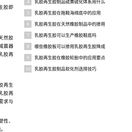
4
乳胶再生胶制品硫黄硫化体系用什么
生胶即
促进剂好？
5
乳胶再生胶在拖鞋海绵底中的应用
6
乳胶再生胶在天然橡胶制品中的掺用
比例是多少
7
乳胶再生胶可以生产橡胶鞋底吗
天然胶
减震器
8
哪些橡胶板可以掺用乳胶再生胶降成
乳胶再
本？
9
乳胶再生胶在橡胶轮胎中的应用要点
10
乳胶再生胶制品软化剂选择技巧
胶再生
乳胶再
需求与
塑性、
能。