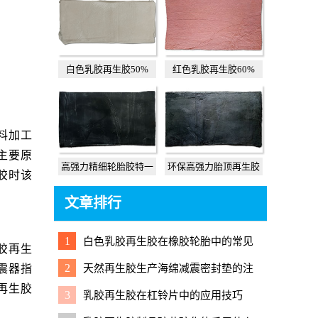
白色乳胶再生胶50%
红色乳胶再生胶60%
料加工
主要原
高强力精细轮胎胶特一
环保高强力胎顶再生胶
胶时该
文章排行
1
白色乳胶再生胶在橡胶轮胎中的常见
胶再生
应用
2
天然再生胶生产海绵减震密封垫的注
震器指
意事项与实用配方
再生胶
3
乳胶再生胶在杠铃片中的应用技巧