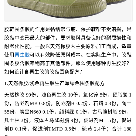
胶鞋围条胶的作用是黏结帮与底、保护鞋帮不受磨损，是
胶鞋中变形最大的部件，要求胶料具备良好的耐屈挠性和
耐老化性能，一般以天然橡胶为主要原料加工而成，适量
使用
再生胶
可以有效降低原料成本。在实际生产中，胶鞋
围条胶含胶率稍高于其他部件，那么使用哪种再生胶好？
如何设计含再生胶的胶鞋围条配方？
1.天然橡胶/浅色再生胶生产军绿色围条胶配方
天然橡胶 90份，浅色再生胶 10份，氧化锌 5份，硬脂酸 1
份，防老剂MB 0.8份，防老剂H 0.2份，石蜡 0.3份，陶土
55份，炭黑N660 0.1份，颜料绿 0.1份，古马隆树脂 9份，
凡士林 3份，液体古马隆树脂 9份，促进剂M 1.5份，促进
剂D 0.1份，促进剂TMTD 0.5份，硫黄 2.4份；合计 188