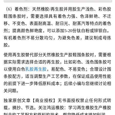
（6）着色剂：天然橡胶/再生胶并用胶生产浅色、彩色胶
鞋围条胶时，需要选择具有着色力强、色泽鲜艳、不迁
移、不变色、表面耐高温、耐日光、耐蒸汽等特点的着色
剂；提高颜色鲜艳度，可以添加5-20份钛白粉或锌钡白。
有机着色剂不易分散均匀，为避免色差，建议制成母炼
胶。
使用再生胶替代部分天然橡胶生产胶鞋围条胶时，需要根
据实际需求选择合适的再生胶，比如彩色、浅色围条胶可
以使用白色
乳胶再生胶
，易配色、不易变色；合理设计围
条胶配方，适当调整生产工艺参数，在保证成品使用性能
的前提下进一步降低原料成本；后续小编与您继续讨论相
关问题。
独家原创文章【商业授权】无书面授权禁止任何形式转
载，摘抄、节选。关注鸿运橡胶：学习再生橡胶生产橡胶
制品的工艺配方和原料的技术，帮您降低成本增加利润。