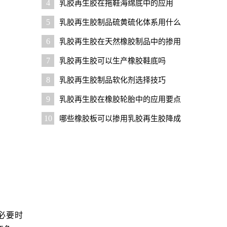
4
乳胶再生胶在拖鞋海绵底中的应用
5
乳胶再生胶制品硫黄硫化体系用什么
促进剂好？
6
乳胶再生胶在天然橡胶制品中的掺用
比例是多少
7
乳胶再生胶可以生产橡胶鞋底吗
8
乳胶再生胶制品软化剂选择技巧
9
乳胶再生胶在橡胶轮胎中的应用要点
10
哪些橡胶板可以掺用乳胶再生胶降成
本？
必要时