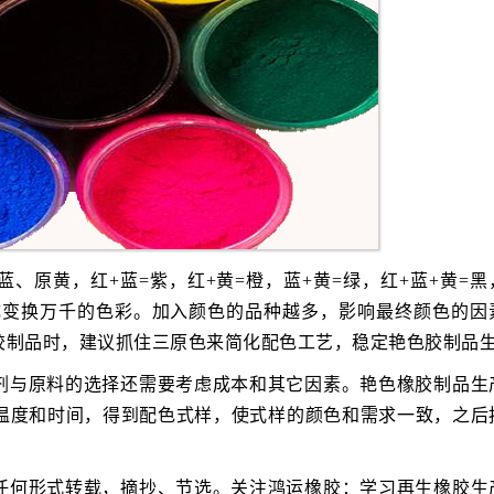
、原黄，红+蓝=紫，红+黄=橙，蓝+黄=绿，红+蓝+黄=黑
成变换万千的色彩。加入颜色的品种越多，影响最终颜色的因
胶制品时，建议抓住三原色来简化配色工艺，稳定艳色胶制品
剂与原料的选择还需要考虑成本和其它因素。艳色橡胶制品生
温度和时间，得到配色式样，使式样的颜色和需求一致，之后
任何形式转载，摘抄、节选。关注鸿运橡胶：学习再生橡胶生