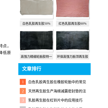
白色乳胶再生胶50%
红色乳胶再生胶60%
特点，
降低原
高强力精细轮胎胶特一
环保高强力胎顶再生胶
文章排行
1
白色乳胶再生胶在橡胶轮胎中的常见
应用
2
天然再生胶生产海绵减震密封垫的注
意事项与实用配方
3
乳胶再生胶在杠铃片中的应用技巧