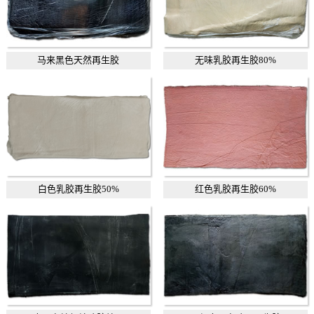
马来黑色天然再生胶
无味乳胶再生胶80%
白色乳胶再生胶50%
红色乳胶再生胶60%