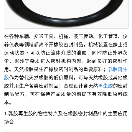
在各种车辆、交通工具、机械、液压传动、化工管道、仪
器仪表等领域都离不开橡胶密封制品，机械装置在静止或
运动状态下可以防止流体介质的泄露，同时防止外界灰
尘、泥沙等杂质进入密封机构内部，起到良好的密封作
用。天然橡胶是生产橡胶密封制品的重要原料；
乳胶再生
胶
作为替代天然橡胶的低价原料，可与天然橡胶或其他橡
胶并用生产各类密封制品；合理设计含天然
再生胶
的密封
制品配方，可在保持产品质量的前提下有效降低原料成
本。
1.乳胶再生胶的物性特点及在橡胶密封制品中的主要应用
场合