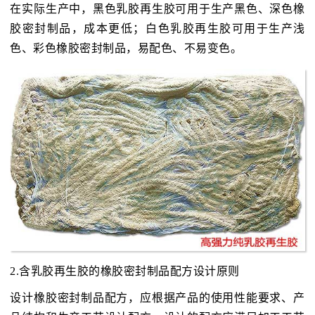
在实际生产中，黑色乳胶再生胶可用于生产黑色、深色橡
胶密封制品，成本更低；白色乳胶再生胶可用于生产浅
色、彩色橡胶密封制品，易配色、不易变色。
2.含乳胶再生胶的橡胶密封制品配方设计原则
设计橡胶密封制品配方，应根据产品的使用性能要求、产