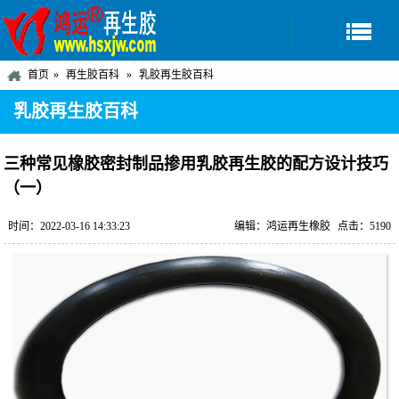
首页
再生胶百科
乳胶再生胶百科
乳胶再生胶百科
三种常见橡胶密封制品掺用乳胶再生胶的配方设计技巧
（一）
时间：2022-03-16 14:33:23
编辑：鸿运再生橡胶
点击：5190